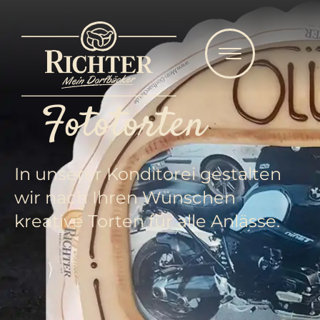
Fototorten
In unserer Konditorei gestalten
wir nach Ihren Wünschen
kreative Torten für alle Anlässe.