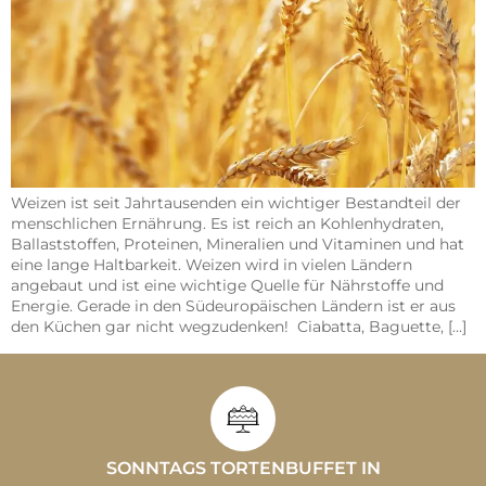
Weizen ist seit Jahrtausenden ein wichtiger Bestandteil der
menschlichen Ernährung. Es ist reich an Kohlenhydraten,
Ballaststoffen, Proteinen, Mineralien und Vitaminen und hat
eine lange Haltbarkeit. Weizen wird in vielen Ländern
angebaut und ist eine wichtige Quelle für Nährstoffe und
Energie. Gerade in den Südeuropäischen Ländern ist er aus
den Küchen gar nicht wegzudenken! Ciabatta, Baguette, […]
SONNTAGS TORTENBUFFET IN