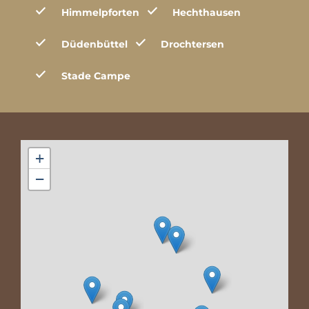
Himmelpforten
Hechthausen
Düdenbüttel
Drochtersen
Stade Campe
+
−